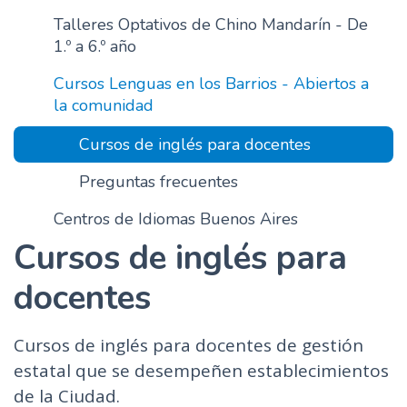
n
Talleres Optativos de Chino Mandarín - De
c
1.º a 6.º año
i
Cursos Lenguas en los Barrios - Abiertos a
p
la comunidad
a
l
Cursos de inglés para docentes
Preguntas frecuentes
Centros de Idiomas Buenos Aires
Cursos de inglés para
docentes
Cursos de inglés para docentes de gestión
estatal que se desempeñen establecimientos
de la Ciudad.