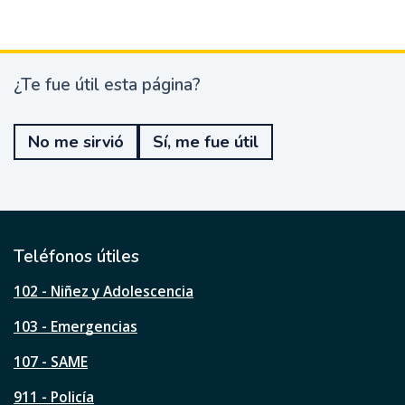
¿Te fue útil esta página?
¿
T
e
No me sirvió
Sí, me fue útil
f
u
e
ú
t
i
l
Teléfonos útiles
e
s
102 - Niñez y Adolescencia
t
a
103 - Emergencias
p
á
107 - SAME
g
911 - Policía
i