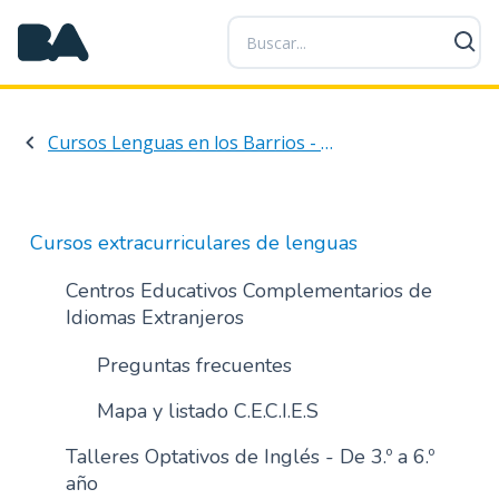
P
a
s
a
r
Cursos Lenguas en los Barrios - Abiertos a la comunidad
a
l
c
o
Cursos extracurriculares de lenguas
n
t
Centros Educativos Complementarios de
e
Idiomas Extranjeros
n
i
Preguntas frecuentes
d
Mapa y listado C.E.C.I.E.S
o
p
Talleres Optativos de Inglés - De 3.º a 6.º
r
año
i