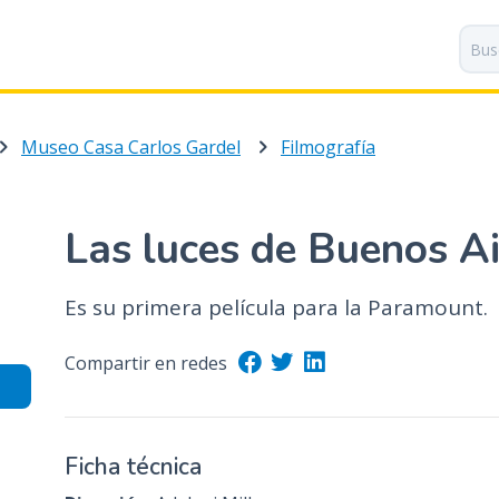
P
a
s
a
r
Museo Casa Carlos Gardel
Filmografía
a
l
c
o
Las luces de Buenos Ai
n
t
Es su primera película para la Paramount.
e
n
i
Compartir en redes
d
o
p
Ficha técnica
r
i