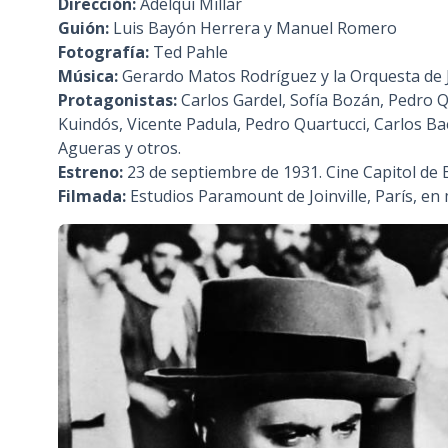
Dirección:
Adelqui Millar
n
Guión:
Luis Bayón Herrera y Manuel Romero
c
Fotografía:
Ted Pahle
i
Música:
Gerardo Matos Rodríguez y la Orquesta de J
p
Protagonistas:
Carlos Gardel, Sofía Bozán, Pedro 
a
Kuindós, Vicente Padula, Pedro Quartucci, Carlos Ba
l
Agueras y otros.
Estreno:
23 de septiembre de 1931. Cine Capitol de 
Filmada:
Estudios Paramount de Joinville, París, en