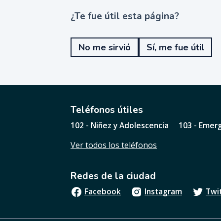
¿Te fue útil esta página?
¿
T
e
No me sirvió
Sí, me fue útil
f
u
e
ú
t
i
l
Teléfonos útiles
e
102 - Niñez y Adolescencia
103 - Emer
s
t
Ver todos los teléfonos
a
p
á
Redes de la ciudad
g
i
Facebook
Instagram
Twi
n
a
?