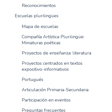
Reconocimientos
n
c
Escuelas plurilingües
i
p
Mapa de escuelas
a
l
Compañía Artística Plurilingüe:
Miniaturas poéticas
Proyectos de enseñanza: literatura
Proyectos centrados en textos
expositivo-informativos
Portugués
Articulación Primaria-Secundaria
Participación en eventos
Preguntas frecuentes