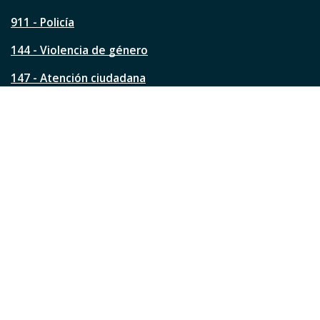
g
911 - Policía
i
n
144 - Violencia de género
a
?
147 - Atención ciudadana
Ver todos los teléfonos
Redes de la ciudad
Facebook
Instagram
Twitter
YouTube
LinkedIn
TikTok