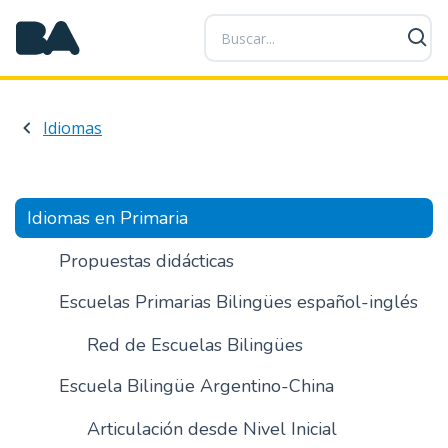
P
a
s
a
r
Idiomas
a
l
c
o
Idiomas en Primaria
n
t
Propuestas didácticas
e
Escuelas Primarias Bilingües español-inglés
n
i
Red de Escuelas Bilingües
d
o
Escuela Bilingüe Argentino-China
p
r
Articulación desde Nivel Inicial
i