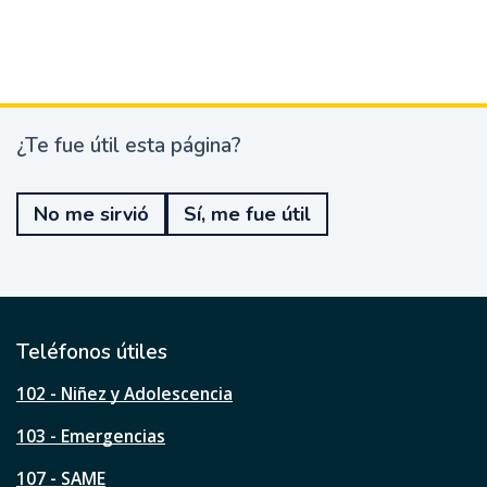
¿Te fue útil esta página?
¿
T
e
No me sirvió
Sí, me fue útil
f
u
e
ú
t
i
l
Teléfonos útiles
e
s
102 - Niñez y Adolescencia
t
a
103 - Emergencias
p
á
107 - SAME