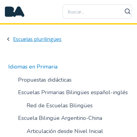
P
a
s
a
r
Escuelas plurilingües
a
l
c
o
Idiomas en Primaria
n
t
Propuestas didácticas
e
Escuelas Primarias Bilingües español-inglés
n
i
Red de Escuelas Bilingües
d
o
Escuela Bilingüe Argentino-China
p
r
Articulación desde Nivel Inicial
i