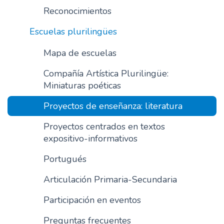
Reconocimientos
n
c
Escuelas plurilingües
i
p
Mapa de escuelas
a
l
Compañía Artística Plurilingüe:
Miniaturas poéticas
Proyectos de enseñanza: literatura
Proyectos centrados en textos
expositivo-informativos
Portugués
Articulación Primaria-Secundaria
Participación en eventos
Preguntas frecuentes