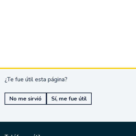
¿Te fue útil esta página?
¿
T
e
No me sirvió
Sí, me fue útil
f
u
e
ú
t
i