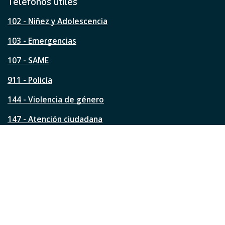
l
Teléfonos útiles
e
s
102 - Niñez y Adolescencia
t
a
103 - Emergencias
p
á
107 - SAME
g
911 - Policía
i
n
144 - Violencia de género
a
?
147 - Atención ciudadana
Ver todos los teléfonos
Redes de la ciudad
Facebook
Instagram