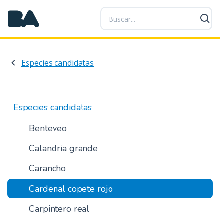
P
a
s
a
r
Especies candidatas
a
l
c
o
Especies candidatas
n
t
Benteveo
e
Calandria grande
n
i
Carancho
d
o
Cardenal copete rojo
p
r
Carpintero real
i