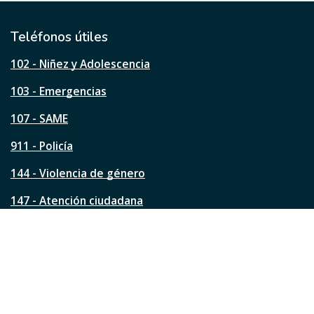
t
i
l
Teléfonos útiles
e
s
102 - Niñez y Adolescencia
t
a
103 - Emergencias
p
á
107 - SAME
g
911 - Policía
i
n
144 - Violencia de género
a
?
147 - Atención ciudadana
Ver todos los teléfonos
Redes de la ciudad
Facebook