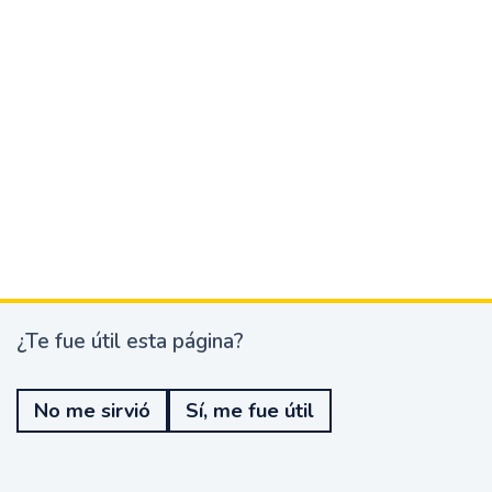
¿Te fue útil esta página?
¿
T
e
No me sirvió
Sí, me fue útil
f
u
e
ú