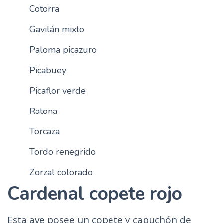
Cotorra
n
c
Gavilán mixto
i
p
Paloma picazuro
a
Picabuey
l
Picaflor verde
Ratona
Torcaza
Tordo renegrido
Zorzal colorado
Cardenal copete rojo
Esta ave posee un copete y capuchón de