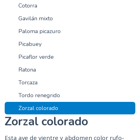
Cotorra
n
c
Gavilán mixto
i
p
Paloma picazuro
a
Picabuey
l
Picaflor verde
Ratona
Torcaza
Tordo renegrido
Zorzal colorado
Zorzal colorado
Esta ave de vientre y abdomen color rufo-