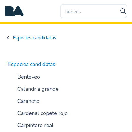
P
a
s
a
r
Especies candidatas
a
l
c
o
Especies candidatas
n
t
Benteveo
e
Calandria grande
n
i
Carancho
d
o
Cardenal copete rojo
p
r
Carpintero real
i