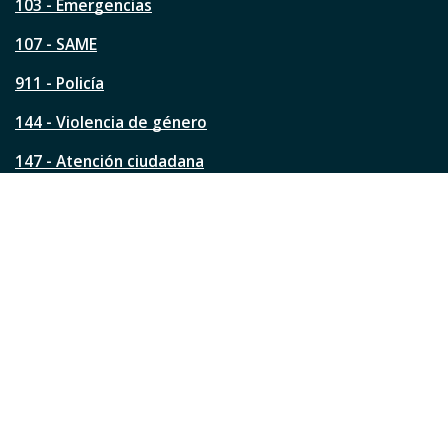
a
103 - Emergencias
p
á
107 - SAME
g
911 - Policía
i
n
144 - Violencia de género
a
?
147 - Atención ciudadana
Ver todos los teléfonos
Redes de la ciudad
Facebook
Instagram
Twitter
YouTube