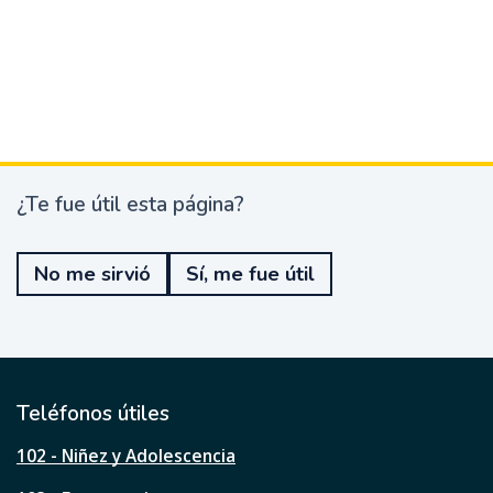
¿Te fue útil esta página?
¿
T
e
No me sirvió
Sí, me fue útil
f
u
e
ú
t
i
l
Teléfonos útiles
e
s
102 - Niñez y Adolescencia
t