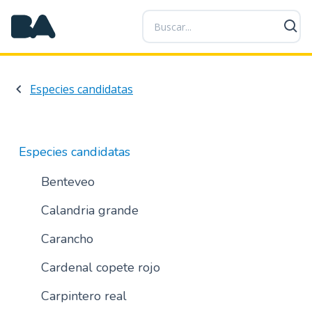
P
a
s
a
r
Especies candidatas
a
l
c
o
Especies candidatas
n
t
Benteveo
e
Calandria grande
n
i
Carancho
d
o
Cardenal copete rojo
p
r
Carpintero real
i