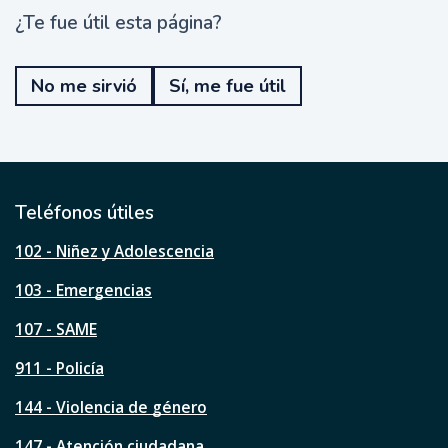
¿Te fue útil esta página?
¿
T
e
No me sirvió
Sí, me fue útil
f
u
e
ú
t
i
l
Teléfonos útiles
e
s
102 - Niñez y Adolescencia
t
a
103 - Emergencias
p
á
107 - SAME
g
911 - Policía
i
n
144 - Violencia de género
a
?
147 - Atención ciudadana