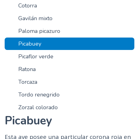
Cotorra
n
c
Gavilán mixto
i
p
Paloma picazuro
a
Picabuey
l
Picaflor verde
Ratona
Torcaza
Tordo renegrido
Zorzal colorado
Picabuey
Esta ave posee una particular corona roja en