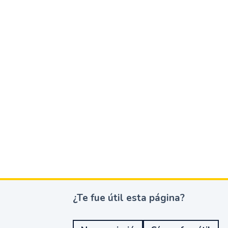
¿Te fue útil esta página?
¿
T
e