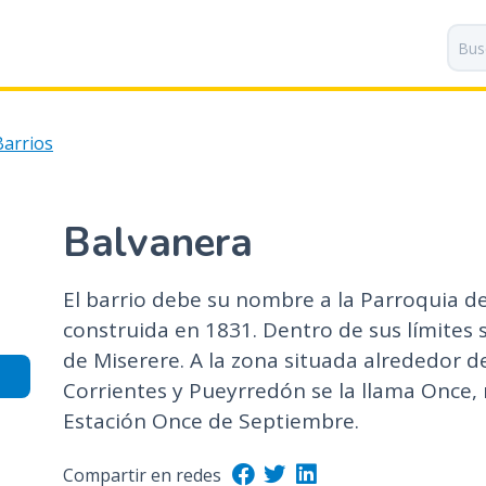
P
a
s
a
r
Barrios
a
l
c
o
Balvanera
n
t
El barrio debe su nombre a la Parroquia d
e
n
construida en 1831. Dentro de sus límites s
i
de Miserere. A la zona situada alrededor de
d
Corrientes y Pueyrredón se la llama Once,
o
Estación Once de Septiembre.
p
r
Compartir en redes
i