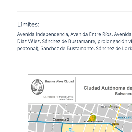
n
c
i
Límites:
p
Avenida Independencia, Avenida Entre Ríos, Avenida 
a
Díaz Vélez, Sánchez de Bustamante, prolongación v
l
peatonal), Sánchez de Bustamante, Sánchez de Loria