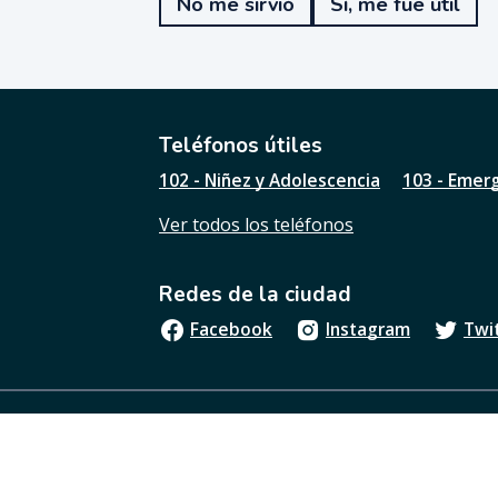
No me sirvió
Sí, me fue útil
f
u
e
ú
t
i
l
Teléfonos útiles
e
102 - Niñez y Adolescencia
103 - Emer
s
t
Ver todos los teléfonos
a
p
á
Redes de la ciudad
g
i
Facebook
Instagram
Twi
n
a
?