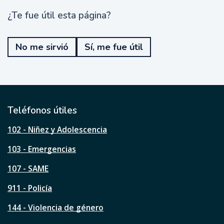
¿Te fue útil esta página?
¿
T
e
No me sirvió
Sí, me fue útil
f
u
e
ú
t
i
l
Teléfonos útiles
e
s
102 - Niñez y Adolescencia
t
a
103 - Emergencias
p
á
107 - SAME
g
911 - Policía
i
n
144 - Violencia de género
a
?