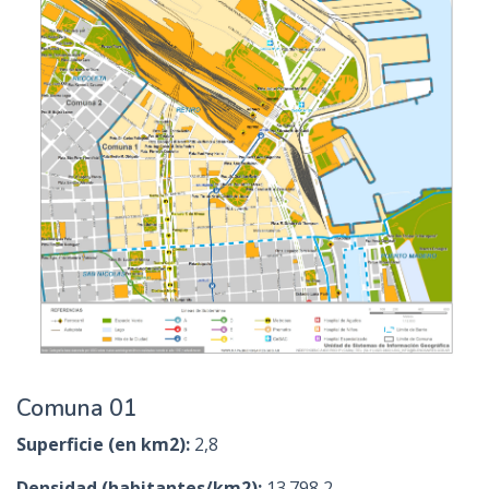
Comuna 01
Superficie (en km2):
2,8
Densidad (habitantes/km2):
13.798,2