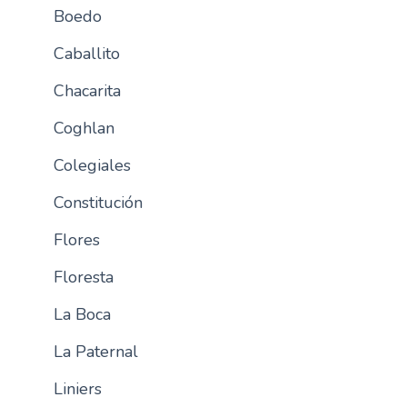
Boedo
n
c
Caballito
i
p
Chacarita
a
Coghlan
l
Colegiales
Constitución
Flores
Floresta
La Boca
La Paternal
Liniers