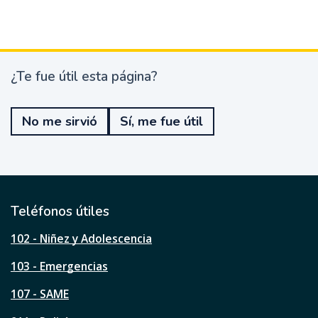
¿Te fue útil esta página?
¿
T
e
No me sirvió
Sí, me fue útil
f
u
e
ú
t
i
l
Teléfonos útiles
e
s
102 - Niñez y Adolescencia
t
a
103 - Emergencias
p
á
107 - SAME
g