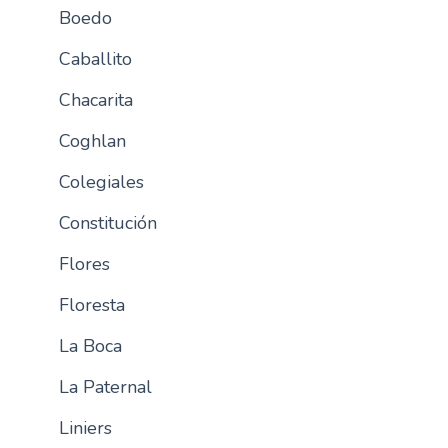
Boedo
n
c
Caballito
i
p
Chacarita
a
Coghlan
l
Colegiales
Constitución
Flores
Floresta
La Boca
La Paternal
Liniers