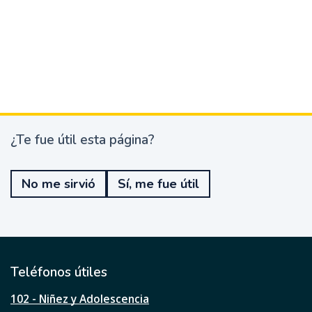
¿Te fue útil esta página?
¿
T
e
No me sirvió
Sí, me fue útil
f
u
e
ú
t
i
l
Teléfonos útiles
e
s
102 - Niñez y Adolescencia
t