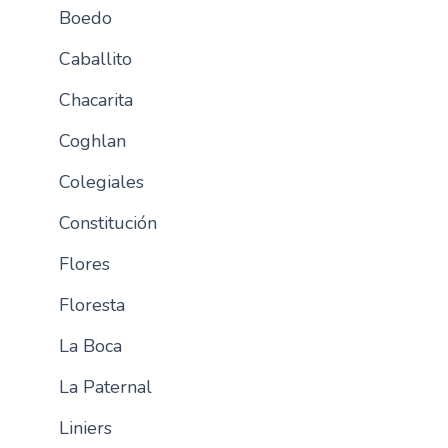
Boedo
n
c
Caballito
i
p
Chacarita
a
Coghlan
l
Colegiales
Constitución
Flores
Floresta
La Boca
La Paternal
Liniers