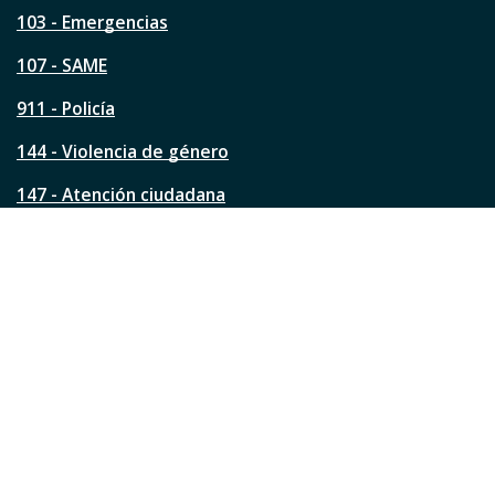
a
103 - Emergencias
p
á
107 - SAME
g
911 - Policía
i
n
144 - Violencia de género
a
?
147 - Atención ciudadana
Ver todos los teléfonos
Redes de la ciudad
Facebook
Instagram
Twitter
YouTube