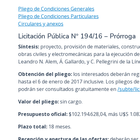
Pliego de Condiciones Generales
Pliego de Condiciones Particulares
Circulares y anexos
Licitación Pública Nº 194/16 – Prórroga
Síntesis:
proyecto, provisión de materiales, constru
obras civiles y electromecánicas para la ejecución de
Leandro N. Alem, Á. Gallardo, y C. Pellegrini de la Lín
Obtención del pliego:
los interesados deberán regi
hasta el 6 de enero de 2017 inclusive. Los pliegos de
podrán ser consultados gratuitamente en
/subte/li
Valor del pliego:
sin cargo.
Presupuesto oficial:
$102.194.628,04, más U$S 1.082
Plazo total:
18 meses.
Recepción y apertura de las ofertas:
deberán ser 