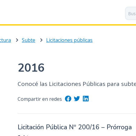
P
a
s
a
r
ctura
Subte
Licitaciones públicas
a
l
c
o
2016
n
t
Conocé las Licitaciones Públicas para subt
e
n
i
Compartir en redes
d
o
p
Licitación Pública Nº 200/16 – Prórroga
r
i