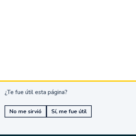
¿Te fue útil esta página?
¿
T
e
No me sirvió
Sí, me fue útil
f
u
e
ú