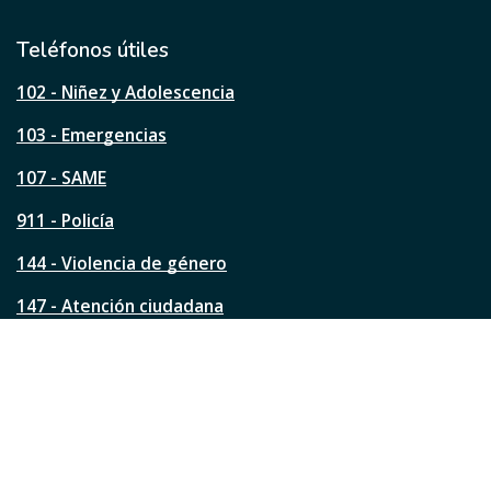
t
i
l
Teléfonos útiles
e
s
102 - Niñez y Adolescencia
t
a
103 - Emergencias
p
á
107 - SAME
g
911 - Policía
i
n
144 - Violencia de género
a
?
147 - Atención ciudadana
Ver todos los teléfonos
Redes de la ciudad
Facebook