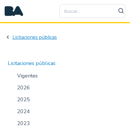
P
a
s
a
r
Licitaciones públicas
a
l
c
o
Licitaciones públicas
n
t
Vigentes
e
2026
n
i
2025
d
o
2024
p
r
2023
i