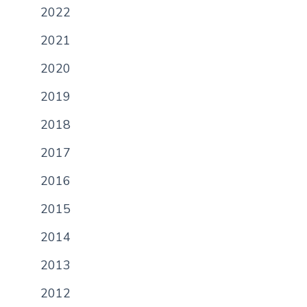
2022
n
c
2021
i
p
2020
a
2019
l
2018
2017
2016
2015
2014
2013
2012