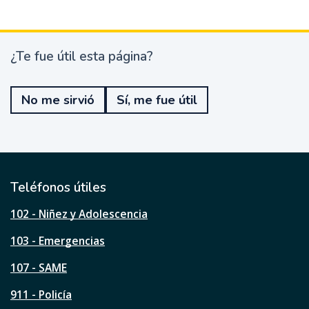
¿Te fue útil esta página?
¿
T
e
No me sirvió
Sí, me fue útil
f
u
e
ú
t
i
l
Teléfonos útiles
e
s
102 - Niñez y Adolescencia
t
a
103 - Emergencias
p
á
107 - SAME
g
911 - Policía
i