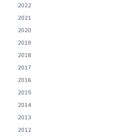
2022
n
c
2021
i
p
2020
a
2019
l
2018
2017
2016
2015
2014
2013
2012