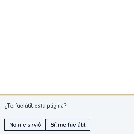
¿Te fue útil esta página?
¿
T
e
No me sirvió
Sí, me fue útil
f
u