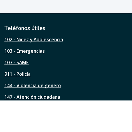
e
ú
t
i
l
Teléfonos útiles
e
s
102 - Niñez y Adolescencia
t
a
103 - Emergencias
p
á
107 - SAME
g
911 - Policía
i
n
144 - Violencia de género
a
?
147 - Atención ciudadana
Ver todos los teléfonos
Redes de la ciudad