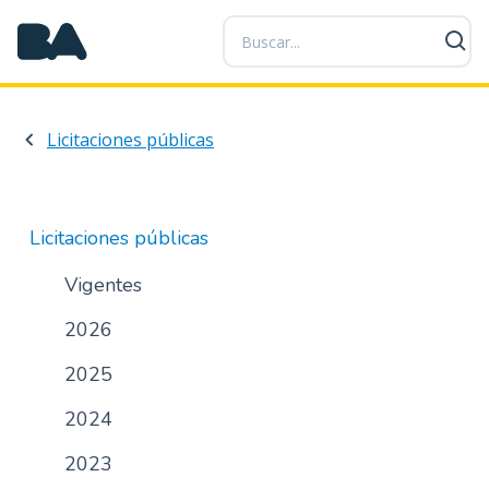
P
a
s
a
r
Licitaciones públicas
a
l
c
o
Licitaciones públicas
n
t
Vigentes
e
2026
n
i
2025
d
o
2024
p
r
2023
i