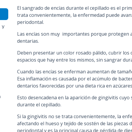
n
El sangrado de encías durante el cepillado es el prime
c
trata convenientemente, la enfermedad puede avan
i
periodontal.
 y
p
Las encías son muy importantes porque protegen a l
a
dentarias.
l
Deben presentar un color rosado pálido, cubrir los c
espacios que hay entre los mismos, sin sangrar duran
Cuando las encías se enferman aumentan de tamaño
Esa inflamación es causada por el acúmulo de bacter
dentarios favorecidas por una dieta rica en azúcares
a
Esto desencadena en la aparición de gingivitis cuyo 
durante el cepillado.
Si la gingivitis no se trata convenientemente, la en
afectando el hueso y tejido de sostén de las piezas 
periodontal y es la principal causa de pérdida de die