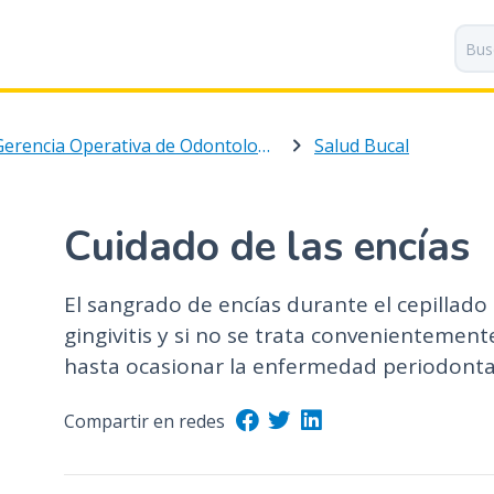
P
a
s
a
r
Gerencia Operativa de Odontología
Salud Bucal
a
l
c
o
Cuidado de las encías
n
t
El sangrado de encías durante el cepillado 
e
n
gingivitis y si no se trata convenienteme
i
hasta ocasionar la enfermedad periodonta
d
o
Compartir en redes
p
r
i