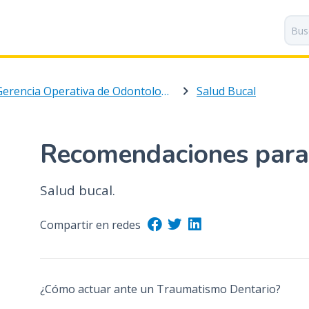
P
a
s
a
r
Gerencia Operativa de Odontología
Salud Bucal
a
l
c
o
Recomendaciones para 
n
t
Salud bucal.
e
n
i
Compartir en redes
d
o
p
¿Cómo actuar ante un Traumatismo Dentario?
r
i