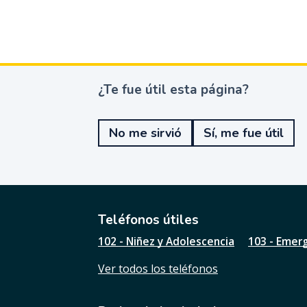
¿Te fue útil esta página?
¿
T
e
No me sirvió
Sí, me fue útil
f
u
e
ú
t
i
l
Teléfonos útiles
e
102 - Niñez y Adolescencia
103 - Emer
s
t
Ver todos los teléfonos
a
p
á