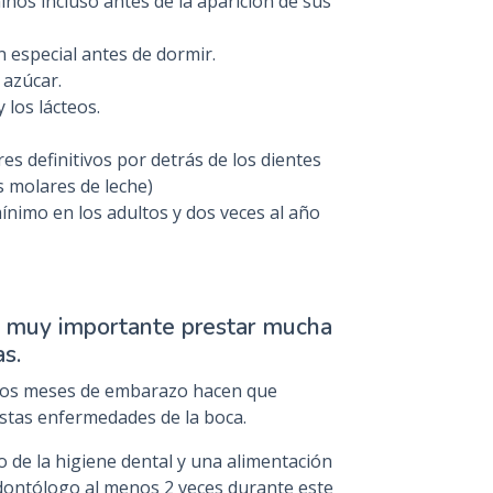
niños incluso antes de la aparición de sus
n especial antes de dormir.
 azúcar.
 los lácteos.
es definitivos por detrás de los dientes
s molares de leche)
nimo en los adultos y dos veces al año
es muy importante prestar mucha
as.
los meses de embarazo hacen que
estas enfermedades de la boca.
 de la higiene dental y una alimentación
odontólogo al menos 2 veces durante este