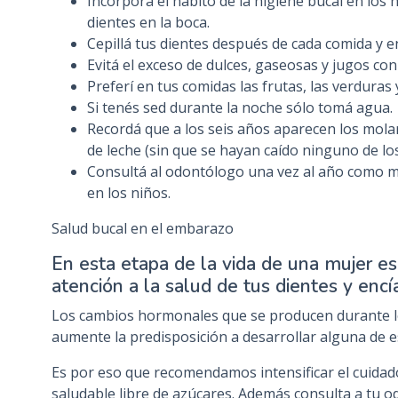
Incorporá el hábito de la higiene bucal en los 
dientes en la boca.
Cepillá tus dientes después de cada comida y e
Evitá el exceso de dulces, gaseosas y jugos con
Preferí en tus comidas las frutas, las verduras y
Si tenés sed durante la noche sólo tomá agua.
Recordá que a los seis años aparecen los molar
de leche (sin que se hayan caído ninguno de lo
Consultá al odontólogo una vez al año como mí
en los niños.
Salud bucal en el embarazo
En esta etapa de la vida de una mujer 
atención a la salud de tus dientes y encí
Los cambios hormonales que se producen durante 
aumente la predisposición a desarrollar alguna de 
Es por eso que recomendamos intensificar el cuidado
saludable libre de azúcares. Además consulta a tu 