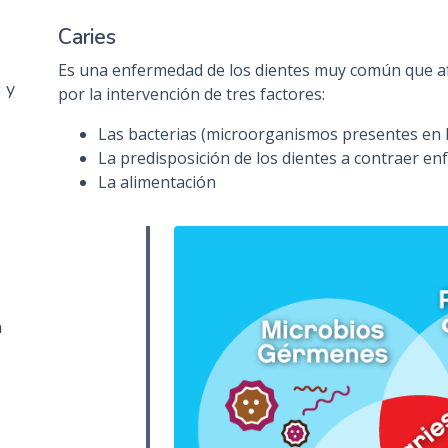
n
Caries
c
i
Es una enfermedad de los dientes muy común que afe
 y
p
por la intervención de tres factores:
a
Las bacterias (microorganismos presentes en l
l
La predisposición de los dientes a contraer e
La alimentación
a