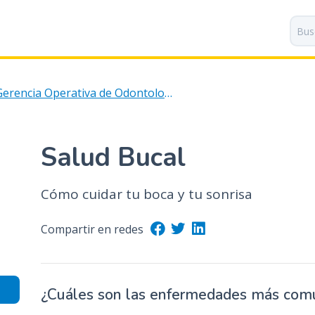
P
a
s
a
r
Gerencia Operativa de Odontología
a
l
c
o
Salud Bucal
n
t
Cómo cuidar tu boca y tu sonrisa
e
n
i
Compartir en redes
d
o
p
¿Cuáles son las enfermedades más com
r
i