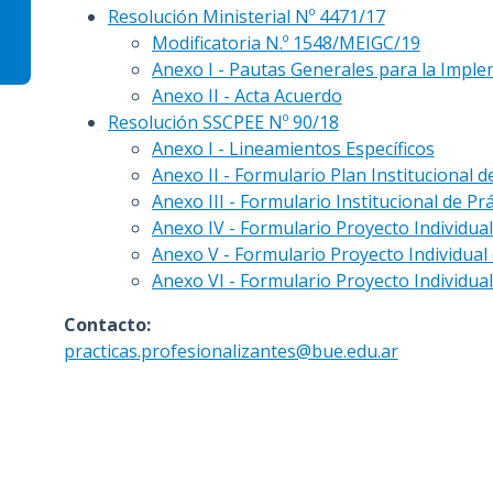
Resolución Ministerial Nº 4471/17
n
Modificatoria N.º 1548/MEIGC/19
c
Anexo I - Pautas Generales para la Impl
i
Anexo II - Acta Acuerdo
p
Resolución SSCPEE Nº 90/18
a
Anexo I - Lineamientos Específicos
l
Anexo II - Formulario Plan Institucional d
Anexo III - Formulario Institucional de Pr
Anexo IV - Formulario Proyecto Individual
Anexo V - Formulario Proyecto Individual 
Anexo VI - Formulario Proyecto Individual
Contacto:
practicas.profesionalizantes@bue.edu.ar