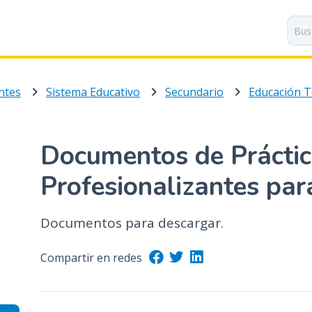
P
a
s
a
r
ntes
Sistema Educativo
Secundario
Educación T
a
l
c
o
Documentos de Prácti
n
t
Profesionalizantes par
e
n
Documentos para descargar.
i
d
Compartir en redes
o
p
r
i