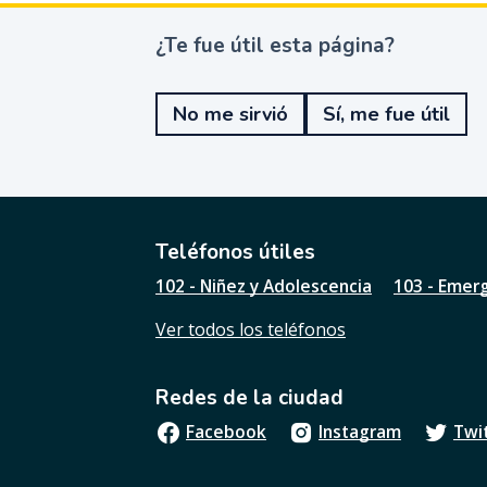
¿Te fue útil esta página?
¿
T
e
No me sirvió
Sí, me fue útil
f
u
e
ú
t
i
l
Teléfonos útiles
e
102 - Niñez y Adolescencia
103 - Emer
s
t
Ver todos los teléfonos
a
p
á
Redes de la ciudad
g
i
Facebook
Instagram
Twi
n
a