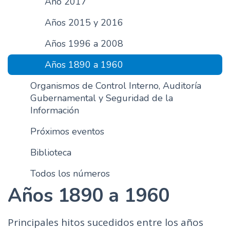
Año 2017
n
Años 2015 y 2016
c
i
Años 1996 a 2008
p
a
Años 1890 a 1960
l
Organismos de Control Interno, Auditoría
Gubernamental y Seguridad de la
Información
Próximos eventos
Biblioteca
Todos los números
Años 1890 a 1960
Principales hitos sucedidos entre los años