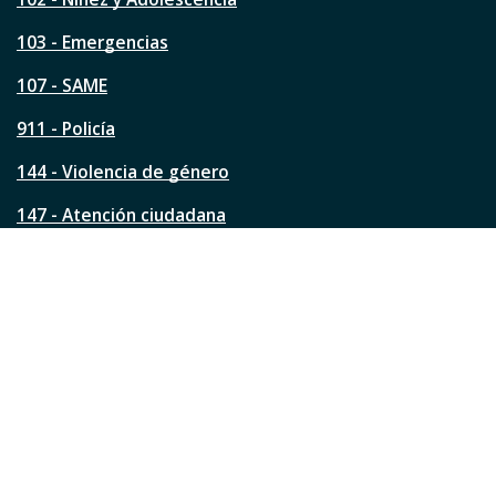
t
a
103 - Emergencias
p
á
107 - SAME
g
911 - Policía
i
n
144 - Violencia de género
a
?
147 - Atención ciudadana
Ver todos los teléfonos
Redes de la ciudad
Facebook
Instagram
Twitter