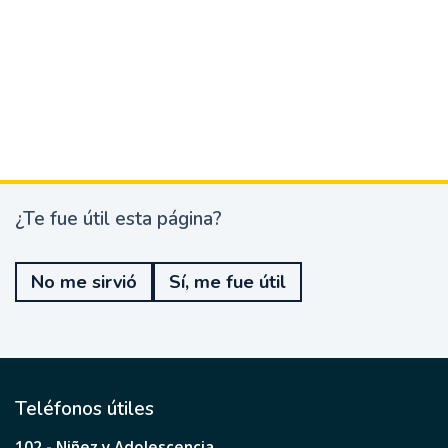
¿Te fue útil esta página?
¿
T
e
No me sirvió
Sí, me fue útil
f
u
e
ú
t
i
l
Teléfonos útiles
e
s
102 - Niñez y Adolescencia