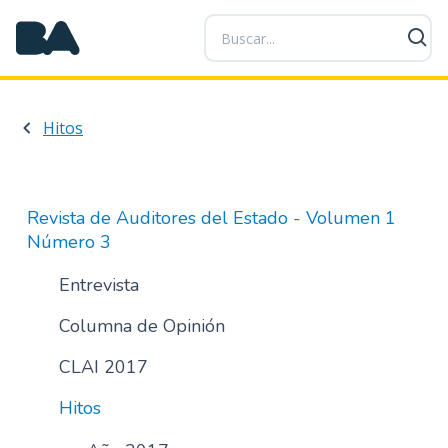
P
a
s
a
r
Hitos
a
l
c
o
Revista de Auditores del Estado - Volumen 1
n
Número 3
t
e
Entrevista
n
Columna de Opinión
i
d
CLAI 2017
o
p
Hitos
r
i