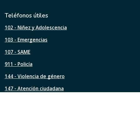
t
i
l
Teléfonos útiles
e
s
102 - Niñez y Adolescencia
t
a
103 - Emergencias
p
á
107 - SAME
g
911 - Policía
i
n
144 - Violencia de género
a
?
147 - Atención ciudadana
Ver todos los teléfonos
Redes de la ciudad
Facebook