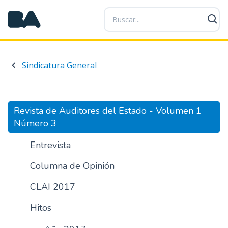
P
a
s
a
r
Sindicatura General
a
l
c
o
Revista de Auditores del Estado - Volumen 1
n
Número 3
t
e
Entrevista
n
Columna de Opinión
i
d
CLAI 2017
o
p
Hitos
r
i