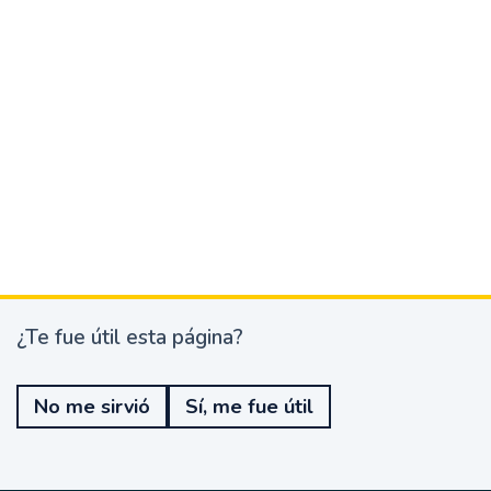
¿Te fue útil esta página?
¿
T
e
No me sirvió
Sí, me fue útil
f
u
e
ú