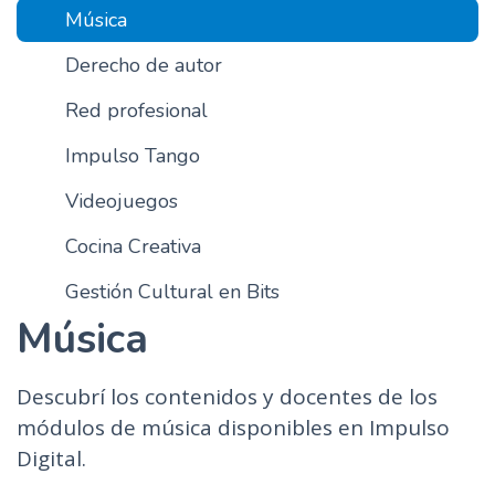
Música
n
c
Derecho de autor
i
p
Red profesional
a
Impulso Tango
l
Videojuegos
Cocina Creativa
Gestión Cultural en Bits
Música
Descubrí los contenidos y docentes de los
módulos de música disponibles en Impulso
Digital.