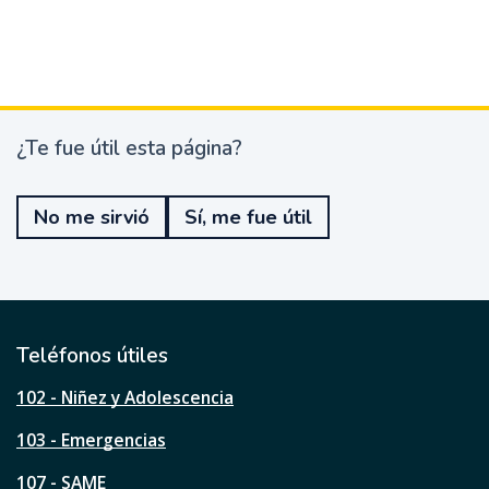
¿Te fue útil esta página?
¿
T
e
No me sirvió
Sí, me fue útil
f
u
e
ú
t
i
l
Teléfonos útiles
e
s
102 - Niñez y Adolescencia
t
a
103 - Emergencias
p
á
107 - SAME