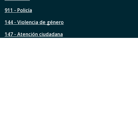
g
911 - Policía
i
n
144 - Violencia de género
a
?
147 - Atención ciudadana
Ver todos los teléfonos
Redes de la ciudad
Facebook
Instagram
Twitter
YouTube
LinkedIn