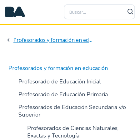
P
a
s
a
r
Profesorados y formación en educación
a
l
c
o
Profesorados y formación en educación
n
t
Profesorado de Educación Inicial
e
Profesorado de Educación Primaria
n
i
Profesorados de Educación Secundaria y/o
d
Superior
o
p
Profesorados de Ciencias Naturales,
r
Exactas y Tecnología
i