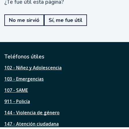
¿Te fue útil esta página?
¿
T
e
No me sirvió
Sí, me fue útil
f
u
e
ú
t
i
l
Teléfonos útiles
e
s
102 - Niñez y Adolescencia
t
a
103 - Emergencias
p
á
107 - SAME
g
911 - Policía
i
n
144 - Violencia de género
a
?
147 - Atención ciudadana