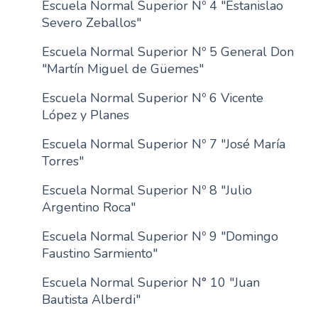
Escuela Normal Superior Nº 4 "Estanislao
n
Severo Zeballos"
c
i
Escuela Normal Superior Nº 5 General Don
p
"Martín Miguel de Güemes"
a
Escuela Normal Superior Nº 6 Vicente
l
López y Planes
Escuela Normal Superior Nº 7 "José María
Torres"
Escuela Normal Superior Nº 8 "Julio
Argentino Roca"
Escuela Normal Superior Nº 9 "Domingo
Faustino Sarmiento"
Escuela Normal Superior N° 10 "Juan
Bautista Alberdi"