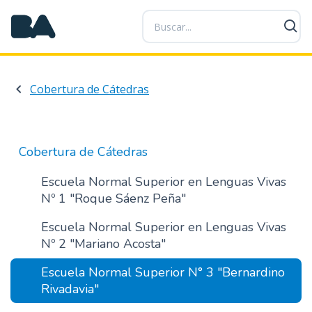
P
a
s
a
r
Cobertura de Cátedras
a
l
c
o
Cobertura de Cátedras
n
t
Escuela Normal Superior en Lenguas Vivas
e
Nº 1 "Roque Sáenz Peña"
n
Escuela Normal Superior en Lenguas Vivas
i
Nº 2 "Mariano Acosta"
d
o
Escuela Normal Superior N° 3 "Bernardino
p
Rivadavia"
r
i