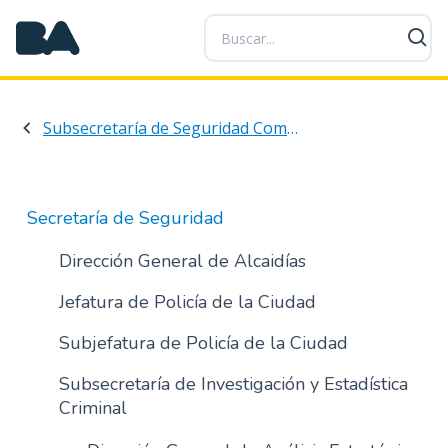
P
a
s
a
r
Subsecretaría de Seguridad Comunal y Orden Público
a
l
c
o
Secretaría de Seguridad
n
t
Dirección General de Alcaidías
e
Jefatura de Policía de la Ciudad
n
i
Subjefatura de Policía de la Ciudad
d
o
Subsecretaría de Investigación y Estadística
p
Criminal
r
i