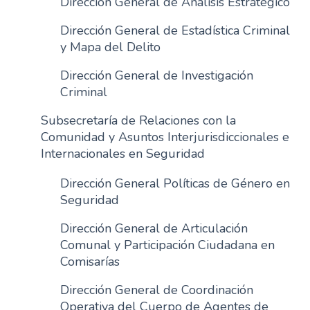
Dirección General de Análisis Estratégico
n
Dirección General de Estadística Criminal
c
y Mapa del Delito
i
p
Dirección General de Investigación
a
Criminal
l
Subsecretaría de Relaciones con la
Comunidad y Asuntos Interjurisdiccionales e
Internacionales en Seguridad
Dirección General Políticas de Género en
Seguridad
Dirección General de Articulación
Comunal y Participación Ciudadana en
Comisarías
Dirección General de Coordinación
Operativa del Cuerpo de Agentes de