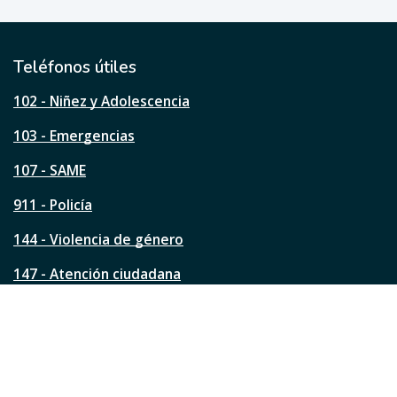
ú
t
i
l
Teléfonos útiles
e
s
102 - Niñez y Adolescencia
t
a
103 - Emergencias
p
á
107 - SAME
g
911 - Policía
i
n
144 - Violencia de género
a
?
147 - Atención ciudadana
Ver todos los teléfonos
Redes de la ciudad
Facebook