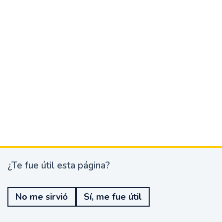
¿Te fue útil esta página?
¿
T
e
No me sirvió
Sí, me fue útil
f
u
e