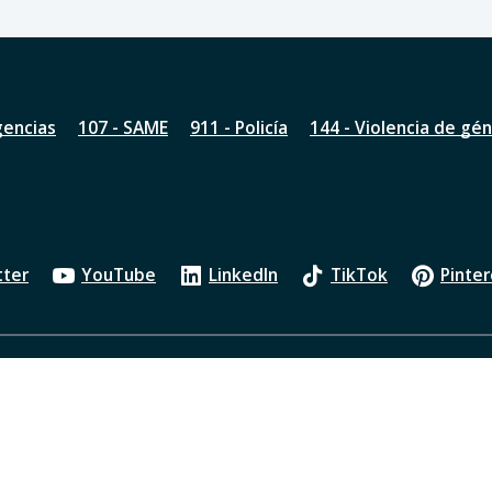
gencias
107 - SAME
911 - Policía
144 - Violencia de gé
tter
YouTube
LinkedIn
TikTok
Pinter
Política de privacidad
Oficios Judiciales
Transparenci