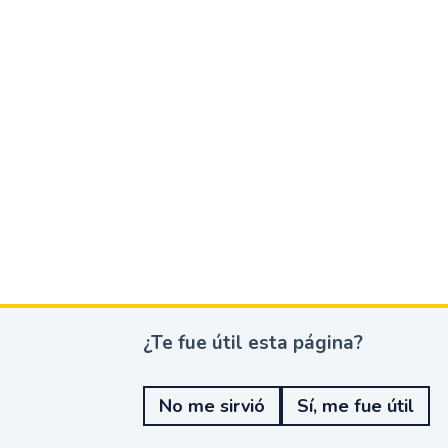
¿Te fue útil esta página?
¿
T
e
No me sirvió
Sí, me fue útil
f
u