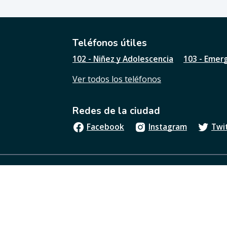
e
ú
t
i
l
Teléfonos útiles
e
102 - Niñez y Adolescencia
103 - Emer
s
t
Ver todos los teléfonos
a
p
á
Redes de la ciudad
g
i
Facebook
Instagram
Twi
n
a
?
Boletín oficial
Términos y condiciones