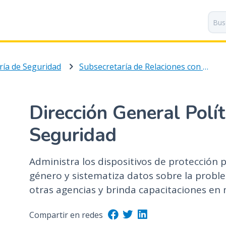
P
a
s
a
r
ría de Seguridad
Subsecretaría de Relaciones con la Comunidad y Asuntos Interjurisdiccionales e Internacionales en Seguridad
a
l
c
o
Dirección General Polí
n
t
Seguridad
e
n
Administra los dispositivos de protección p
i
género y sistematiza datos sobre la problem
d
o
otras agencias y brinda capacitaciones en
p
r
Compartir en redes
i