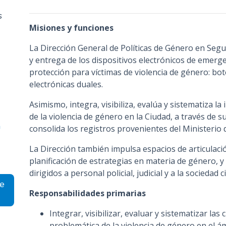
n
s
c
Misiones y funciones
i
p
La Dirección General de Políticas de Género en Segu
a
y entrega de los dispositivos electrónicos de emer
l
protección para víctimas de violencia de género: bot
electrónicas duales.
Asimismo, integra, visibiliza, evalúa y sistematiza l
de la violencia de género en la Ciudad, a través de 
n
consolida los registros provenientes del Ministerio d
La Dirección también impulsa espacios de articulaci
planificación de estrategias en materia de género, 
dirigidos a personal policial, judicial y a la sociedad civ
de
Responsabilidades primarias
Integrar, visibilizar, evaluar y sistematizar las c
problemática de la violencia de género en el